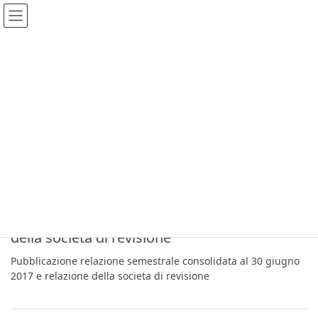
Settembre 2017
29 Settembre 2017
2017
Pubblicazione relazione semestrale
consolidata al 30 giugno 2017 e relazione
della societa di revisione
Pubblicazione relazione semestrale consolidata al 30 giugno
2017 e relazione della societa di revisione